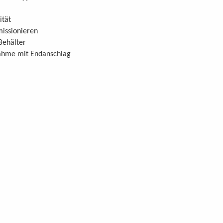
ität
issionieren
Behälter
ahme mit Endanschlag