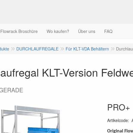
Flowrack Broschüre
Wo kaufen?
Über uns
FAQ
dukte
DURCHLAUFREGALE
Für KLT-VDA Behältern
Durchlau
aufregal KLT-Version Feldw
 GERADE
PRO+
Artikelcode
:
Original Flo