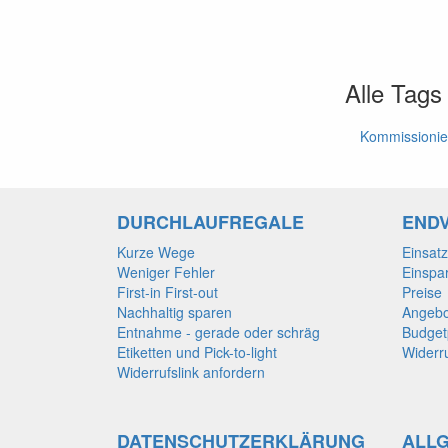
Alle Tags
Kommissioni
DURCHLAUFREGALE
END
Kurze Wege
Einsat
Weniger Fehler
Einspa
First-in First-out
Preise
Nachhaltig sparen
Angebo
Entnahme - gerade oder schräg
Budget
Etiketten und Pick-to-light
Widerru
Widerrufslink anfordern
DATENSCHUTZERKLÄRUNG
ALL