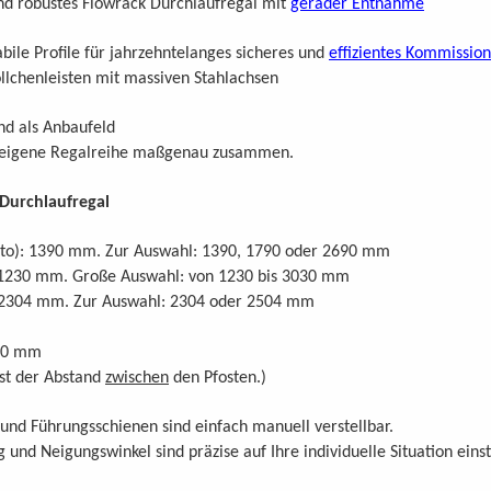
nd robustes Flowrack Durchlaufregal mit
gerader Entnahme
bile Profile für jahrzehntelanges sicheres und
effizientes Kommissio
lchenleisten mit massiven Stahlachsen
nd als Anbaufeld
.
re eigene Regalreihe maßgenau zusammen
Durchlaufregal
Foto): 1390 mm. Zur Auswahl: 1390, 1790 oder 2690 mm
): 1230 mm. Große Auswahl: von 1230 bis 3030 mm
: 2304 mm. Zur Auswahl: 2304 oder 2504 mm
 50 mm
.
ist der Abstand
zwischen
den Pfosten
)
 und Führungsschienen sind einfach manuell verstellbar.
und Neigungswinkel sind präzise auf Ihre individuelle Situation einst