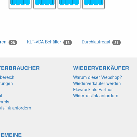
eren
KLT-VDA Behälter
Durchlaufregal
28
18
31
VERBRAUCHER
WIEDERVERKÄUFER
zbereich
Warum dieser Webshop?
rungen
Wiederverkäufer werden
Flowrack als Partner
t
Widerrufslink anfordern
preis
fslink anfordern
GEMEINE