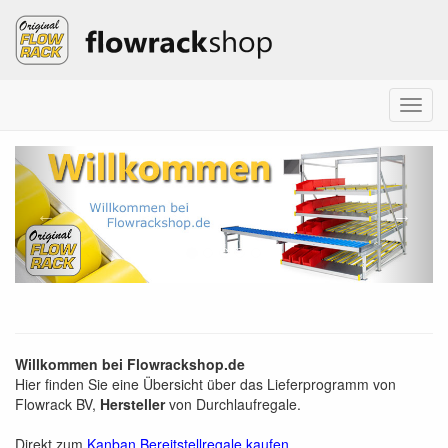
Menu
Flowrackshop.de
Voriges
Näch
Willkommen bei Flowrackshop.de
Hier finden Sie eine Übersicht über das Lieferprogramm von
Flowrack BV,
Hersteller
von Durchlaufregale.
Direkt zum
Kanban Bereitstellregale kaufen
.