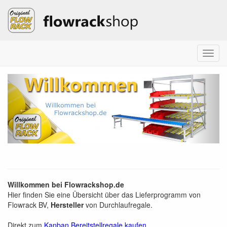
Menu
Flowrackshop.de
Voriges
Näch
Willkommen bei Flowrackshop.de
Hier finden Sie eine Übersicht über das Lieferprogramm von
Flowrack BV,
Hersteller
von Durchlaufregale.
Direkt zum
Kanban Bereitstellregale kaufen
.